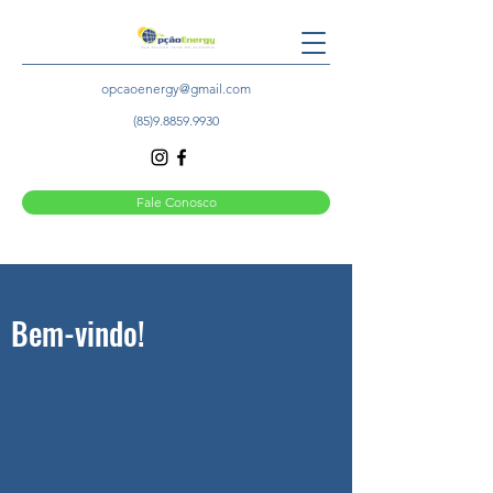
opcaoenergy@gmail.com
(85)9.8859.9930
Fale Conosco
Bem-vindo!